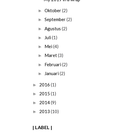
Oktober
(2)
►
September
(2)
►
Agustus
(2)
►
Juli
(1)
►
Mei
(4)
►
Maret
(3)
►
Februari
(2)
►
Januari
(2)
►
2016
(1)
►
2015
(1)
►
2014
(9)
►
2013
(10)
►
| LABEL |