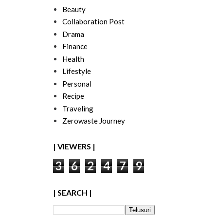
Beauty
Collaboration Post
Drama
Finance
Health
Lifestyle
Personal
Recipe
Traveling
Zerowaste Journey
| VIEWERS |
3
6
2
4
7
9
| SEARCH |