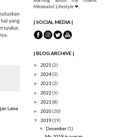
learning about the Islamic
Minimalist Lifestyle ❤︎.
emutuskan
 hal yang
| SOCIAL MEDIA |
ersyukur,
nya.
| BLOG ARCHIVE |
2025
(2)
►
2024
(2)
►
2023
(2)
►
2022
(5)
►
2021
(8)
►
gan Lama
2020
(20)
►
2019
(19)
▼
Desember
(1)
▼
My 2019 in a wrap