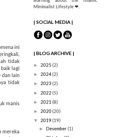
learning about the Islamic
Minimalist Lifestyle ❤︎.
| SOCIAL MEDIA |
omena ini
| BLOG ARCHIVE |
ringkali,
lah tidak
2025
(2)
►
baik lagi
2024
(2)
►
e
dan lain
aya tidak
2023
(2)
►
2022
(5)
►
2021
(8)
►
duk manis
2020
(20)
►
2019
(19)
▼
Desember
(1)
►
ah mereka