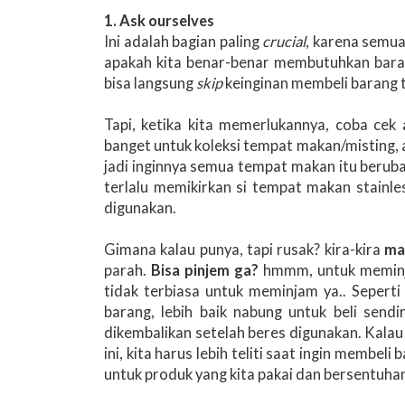
1. Ask ourselves
Ini adalah bagian paling
crucial
, karena semua
apakah kita benar-benar membutuhkan baran
bisa langsung
skip
keinginan membeli barang 
Tapi, ketika kita memerlukannya, coba cek
banget untuk koleksi tempat makan/misting,
jadi inginnya semua tempat makan itu berubah
terlalu memikirkan si tempat makan stainl
digunakan.
Gimana kalau punya, tapi rusak? kira-kira
ma
parah.
Bisa pinjem ga?
hmmm, untuk meminja
tidak terbiasa untuk meminjam ya.. Sepert
barang, lebih baik nabung untuk beli sendi
dikembalikan setelah beres digunakan. Kalau 
ini, kita harus lebih teliti saat ingin membeli
untuk produk yang kita pakai dan bersentuha