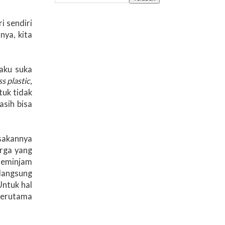
i sendiri
nya, kita
aku suka
ss plastic
,
tuk tidak
asih bisa
usakannya
rga yang
 meminjam
 langsung
ntuk hal
 terutama