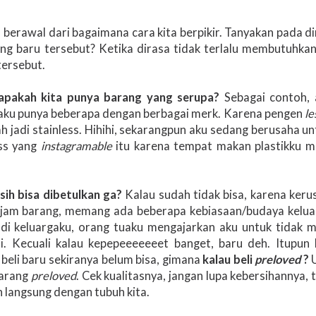
 berawal dari bagaimana cara kita berpikir. Tanyakan pada dir
g baru tersebut? Ketika dirasa tidak terlalu membutuhkan
tersebut.
apakah kita punya barang yang serupa?
Sebagai contoh, 
 aku punya beberapa dengan berbagai merk. Karena pengen
le
 jadi stainless. Hihihi, sekarangpun aku sedang berusaha un
ess yang
instagramable
itu karena tempat makan plastikku m
sih bisa dibetulkan ga?
Kalau sudah tidak bisa, karena ker
m barang, memang ada beberapa kebiasaan/budaya kelua
i di keluargaku, orang tuaku mengajarkan aku untuk tidak
ri. Kecuali kalau kepepeeeeeeet banget, baru deh. Itupun
beli baru sekiranya belum bisa, gimana
kalau beli
preloved
?
U
 barang
preloved
. Cek kualitasnya, jangan lupa kebersihannya,
n langsung dengan tubuh kita.