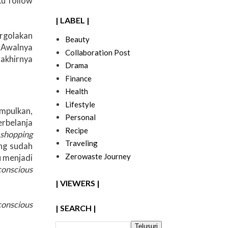
u follow
| LABEL |
rgolakan
Beauty
. Awalnya
Collaboration Post
akhirnya
Drama
Finance
Health
Lifestyle
impulkan,
Personal
rbelanja
Recipe
 shopping
Traveling
ang sudah
Zerowaste Journey
u menjadi
conscious
| VIEWERS |
conscious
| SEARCH |