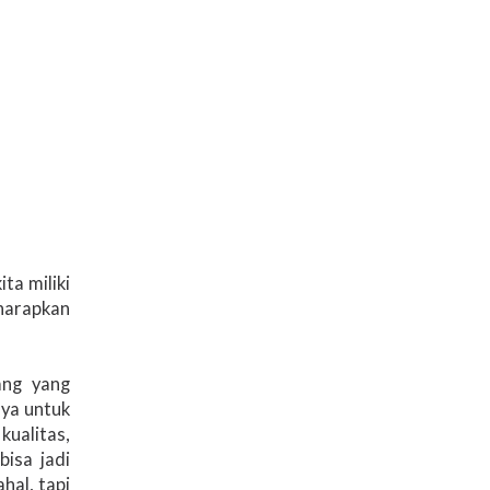
ta miliki
iharapkan
ang yang
nya untuk
ualitas,
isa jadi
hal, tapi