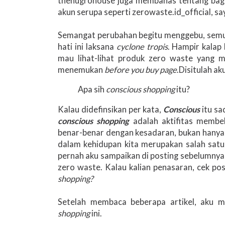
thenugrohouse juga membahas tentang bagai
akun serupa seperti zerowaste.id_official, sa
Semangat perubahan begitu menggebu, semua
hati ini laksana
cyclone tropis
. Hampir kalap
mau lihat-lihat produk zero waste yang 
menemukan
before you buy page
.Disitulah ak
Apa sih
conscious shopping
itu?
Kalau didefinsikan per kata,
Conscious
itu s
conscious shopping
adalah aktifitas membel
benar-benar dengan kesadaran, bukan hanya
dalam kehidupan kita merupakan salah sat
pernah aku sampaikan di posting sebelumnya,
zero waste. Kalau kalian penasaran, cek po
shopping?
Setelah membaca beberapa artikel, aku 
shopping
ini.