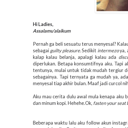
Hi Ladies,
Assalamu'alaikum
Pernah ga beli sesuatu terus menyesal? Kalau 
sebagai
guilty pleasure.
Sedikit
intermezo
ya, 
kalap kalau belanja, apalagi kalau ada
disc
diperlukan. Betapa konsumtifnya aku. Tapi a
tentunya, mulai untuk tidak mudah tergiur 
sebagainya. Tapi ternyata ga mudah ya, ad
menyesal tiap akhir bulan. Maaf jadi curcol nih
Aku mau cerita dulu awal mula kenapa aku be
dan minum kopi. Hehehe.Ok,
fasten your seat b
Beberapa waktu lalu aku follow akun instag