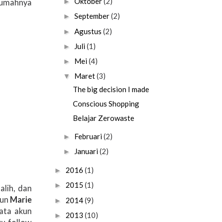
Oktober
(2)
►
 rumahnya
September
(2)
►
Agustus
(2)
►
Juli
(1)
►
Mei
(4)
►
Maret
(3)
▼
The big decision I made
Conscious Shopping
Belajar Zerowaste
Februari
(2)
►
Januari
(2)
►
2016
(1)
►
2015
(1)
►
alih, dan
kun
Marie
2014
(9)
►
yata akun
2013
(10)
►