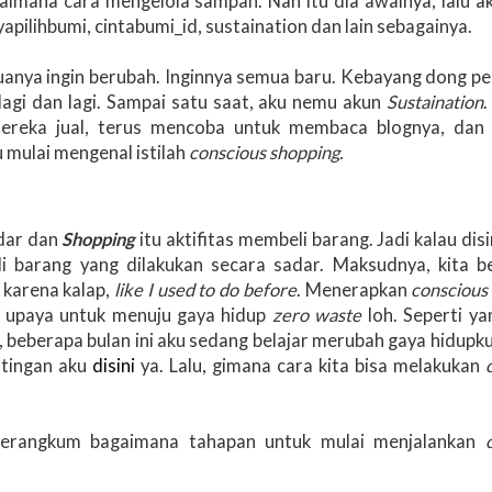
mana cara mengelola sampah. Nah itu dia awalnya, lalu ak
yapilihbumi, cintabumi_id, sustaination dan lain sebagainya.
nya ingin berubah. Inginnya semua baru. Kebayang dong pe
 lagi dan lagi. Sampai satu saat, aku nemu akun
Sustaination
mereka jual, terus mencoba untuk membaca blognya, dan 
u mulai mengenal istilah
conscious shopping.
adar dan
Shopping
itu aktifitas membeli barang. Jadi kalau dis
i barang yang dilakukan secara sadar. Maksudnya, kita be
 karena kalap,
like I used to do before
. Menerapkan
conscious
u upaya untuk menuju gaya hidup
zero waste
loh. Seperti y
 beberapa bulan ini aku sedang belajar merubah gaya hidupk
stingan aku
disini
ya. Lalu, gimana cara kita bisa melakukan
merangkum bagaimana tahapan untuk mulai menjalankan