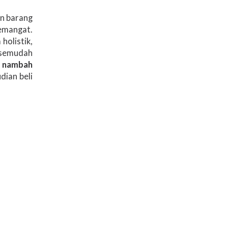
an barang
semangat.
holistik,
 semudah
sa nambah
dian beli