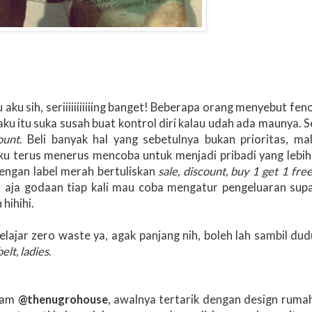
aku sih, seriiiiiiiiiiing banget! Beberapa orang menyebut fen
aku itu suka susah buat kontrol diri kalau udah ada maunya. Se
ount
. Beli banyak hal yang sebetulnya bukan prioritas, ma
ku terus menerus mencoba untuk menjadi pribadi yang lebih 
dengan label merah bertuliskan
sale, discount, buy 1 get 1 fre
a aja godaan tiap kali mau coba mengatur pengeluaran sup
 hihihi.
lajar zero waste ya, agak panjang nih, boleh lah sambil du
elt,
ladies
.
ram
@thenugrohouse
, awalnya tertarik dengan design rum