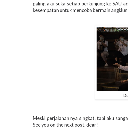
paling aku suka setiap berkunjung ke SAU a
kesempatan untuk mencoba bermain angklun
Do
Meski perjalanan nya singkat, tapi aku san
See you on the next post, dear!