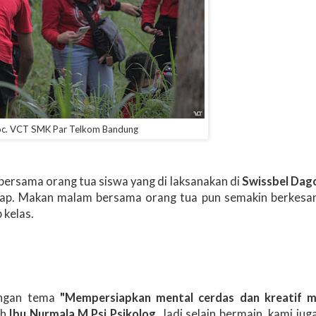
c. VCT SMK Par Telkom Bandung
bersama orang tua siswa yang di laksanakan di
Swissbel Dago
nap. Makan malam bersama orang tua pun semakin berkesa
 kelas.
engan tema
"Mempersiapkan mental cerdas dan kreatif m
eh
Ibu Nurmala M.Psi Psikolog.
Jadi selain bermain, kami juga