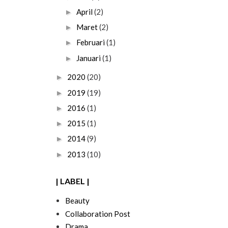
April
(2)
►
Maret
(2)
►
Februari
(1)
►
Januari
(1)
►
2020
(20)
►
2019
(19)
►
2016
(1)
►
2015
(1)
►
2014
(9)
►
2013
(10)
►
| LABEL |
Beauty
Collaboration Post
Drama