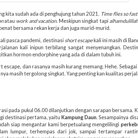
ng kita sudah ada di penghujung tahun 2021.
Time flies so fast
on
atau
work and vacation
. Meskipun singkat tapi
alhamdulilla
 penat bersama rekan kerja dan juga murid-murid.
ali pasca pandemi, destinasi
short escape
kali ini masih di Ba
jalanan kali inipun terbilang sangat menyenangkan. Desti
kitkan hormon endorphine yang ada di dalam tubuh ini.
ort escape, dan rasanya masih kurang memang. Hehe. Sebagai
 nya masih tergolong singkat. Yang penting kan kualitas perja
trasi pada pukul 06.00 dilanjutkan dengan sarapan bersama.
i destinasi pertama, yaitu
Kampung Daun
. Sesampainya dis
dah siap mengantar kami berpetualang mengelilingi
perkeb
lam lumpur, terhempas dari jok, sampai tertampar ranti