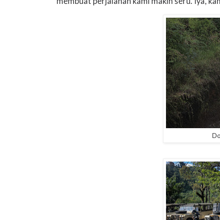
membuat perjalanan kami makin seru. Iya, k
Do