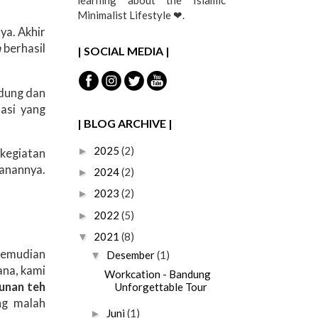
learning about the Islamic
Minimalist Lifestyle ❤︎.
ya. Akhir
h
berhasil
| SOCIAL MEDIA |
ndung dan
nasi yang
| BLOG ARCHIVE |
2025
(2)
►
 kegiatan
lanannya.
2024
(2)
►
2023
(2)
►
2022
(5)
►
2021
(8)
▼
 Kemudian
Desember
(1)
▼
ana, kami
Workcation - Bandung
unan teh
Unforgettable Tour
ng malah
Juni
(1)
►