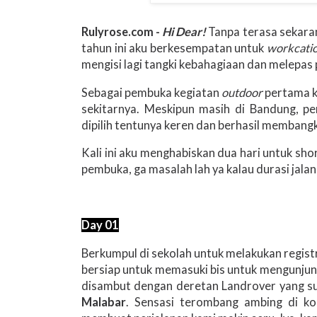
Rulyrose.com
-
Hi Dear!
Tanpa terasa sekara
tahun ini aku berkesempatan untuk
workcati
mengisi lagi tangki kebahagiaan dan melepas
Sebagai pembuka kegiatan
outdoor
pertama k
sekitarnya. Meskipun masih di Bandung, per
dipilih tentunya keren dan berhasil membang
Kali ini aku menghabiskan dua hari untuk sh
pembuka, ga masalah lah ya kalau durasi jalan
Day 01
Berkumpul di sekolah untuk melakukan regis
bersiap untuk memasuki bis untuk mengunjung
disambut dengan deretan Landrover yang su
Malabar
. Sensasi terombang ambing di ko