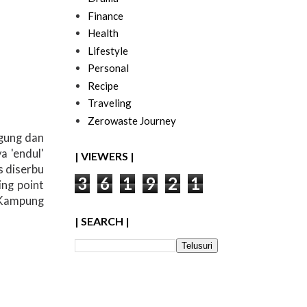
Finance
Health
Lifestyle
Personal
Recipe
Traveling
Zerowaste Journey
agung dan
a 'endul'
| VIEWERS |
s diserbu
3
6
1
9
2
1
ing point
 Kampung
| SEARCH |